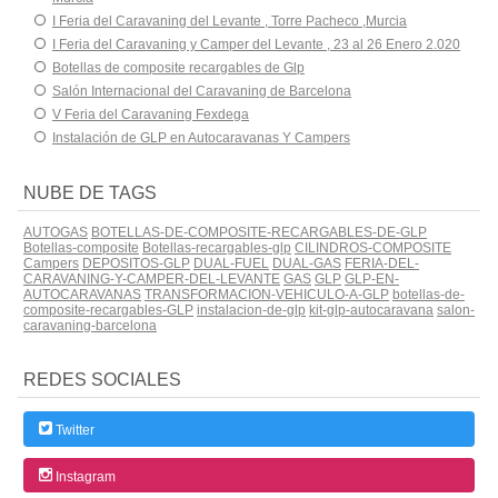
I Feria del Caravaning del Levante , Torre Pacheco ,Murcia
I Feria del Caravaning y Camper del Levante , 23 al 26 Enero 2.020
Botellas de composite recargables de Glp
Salón Internacional del Caravaning de Barcelona
V Feria del Caravaning Fexdega
Instalación de GLP en Autocaravanas Y Campers
NUBE DE TAGS
AUTOGAS
BOTELLAS-DE-COMPOSITE-RECARGABLES-DE-GLP
Botellas-composite
Botellas-recargables-glp
CILINDROS-COMPOSITE
Campers
DEPOSITOS-GLP
DUAL-FUEL
DUAL-GAS
FERIA-DEL-
CARAVANING-Y-CAMPER-DEL-LEVANTE
GAS
GLP
GLP-EN-
AUTOCARAVANAS
TRANSFORMACION-VEHICULO-A-GLP
botellas-de-
composite-recargables-GLP
instalacion-de-glp
kit-glp-autocaravana
salon-
caravaning-barcelona
REDES SOCIALES
Twitter
Instagram