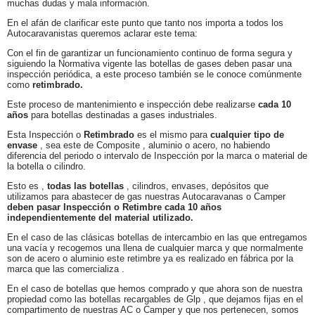
muchas dudas y mala información.
En el afán de clarificar este punto que tanto nos importa a todos los
Autocaravanistas queremos aclarar este tema:
Con el fin de garantizar un funcionamiento continuo de forma segura y
siguiendo la Normativa vigente las botellas de gases deben pasar una
inspección periódica, a este proceso también se le conoce comúnmente
como
retimbrado.
Este proceso de mantenimiento e inspección debe realizarse
cada 10
años
para botellas destinadas a gases industriales.
Esta Inspección o
Retimbrado
es el mismo para
cualquier tipo de
envase
, sea este de Composite , aluminio o acero, no habiendo
diferencia del periodo o intervalo de Inspección por la marca o material de
la botella o cilindro.
Esto es ,
todas las botellas
, cilindros, envases, depósitos que
utilizamos para abastecer de gas nuestras Autocaravanas o Camper
deben pasar Inspección o Retimbre cada 10 años
independientemente del material utilizado.
En el caso de las clásicas botellas de intercambio en las que entregamos
una vacía y recogemos una llena de cualquier marca y que normalmente
son de acero o aluminio este retimbre ya es realizado en fábrica por la
marca que las comercializa .
En el caso de botellas que hemos comprado y que ahora son de nuestra
propiedad como las botellas recargables de Glp , que dejamos fijas en el
compartimento de nuestras AC o Camper y que nos pertenecen, somos