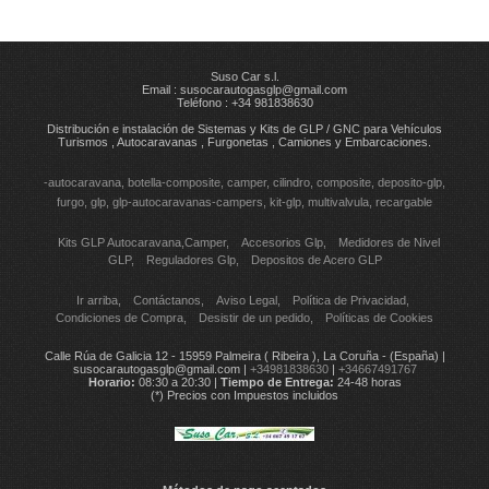
Suso Car s.l.
Email :
susocarautogasglp@gmail.com
Teléfono : +34 981838630
Distribución e instalación de Sistemas y Kits de GLP / GNC para Vehículos
Turismos , Autocaravanas , Furgonetas , Camiones y Embarcaciones.
-autocaravana
botella-composite
camper
cilindro
composite
deposito-glp
furgo
glp
glp-autocaravanas-campers
kit-glp
multivalvula
recargable
Kits GLP Autocaravana,Camper
Accesorios Glp
Medidores de Nivel
GLP
Reguladores Glp
Depositos de Acero GLP
Ir arriba
Contáctanos
Aviso Legal
Política de Privacidad
Condiciones de Compra
Desistir de un pedido
Políticas de Cookies
Calle Rúa de Galicia 12 - 15959 Palmeira ( Ribeira ), La Coruña - (España) |
susocarautogasglp@gmail.com |
+34981838630
|
+34667491767
Horario:
08:30 a 20:30 |
Tiempo de Entrega:
24-48 horas
(*) Precios con Impuestos incluidos