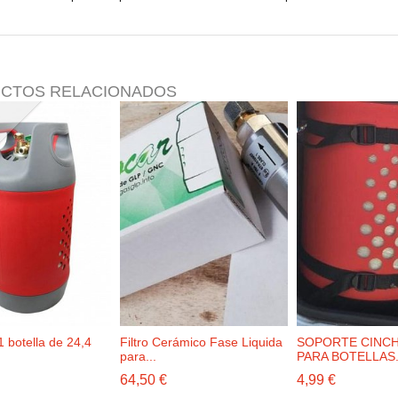
CTOS RELACIONADOS
1 botella de 24,4
Filtro Cerámico Fase Liquida
SOPORTE CINCH
para...
PARA BOTELLAS.
64,50 €
4,99 €