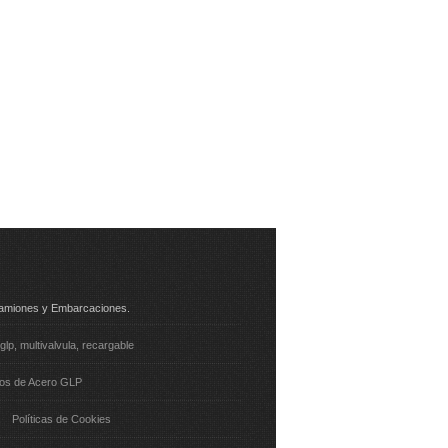
 Camiones y Embarcaciones.
-glp
multivalvula
recargable
tos de Acero GLP
Políticas de Cookies