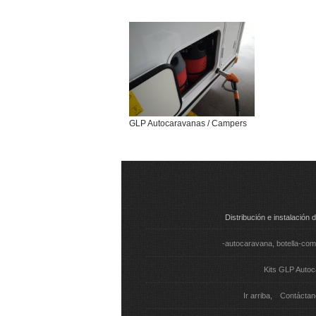
GLP Autocaravanas / Campers
Distribución e instalació
-autocaravana
botella-com
Kits GLP Auto
Ir arriba
Contáctan