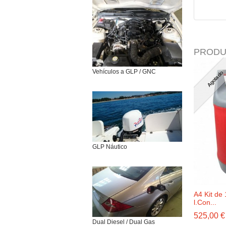
PRODU
Vehículos a GLP / GNC
Agotado
GLP Náutico
A4 Kit de 
l.Con...
525,00 €
Dual Diesel / Dual Gas