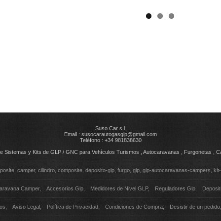
Suso Car s.l.
Email :
susocarautogasglp@gmail.com
Teléfono : +34 981838630
n de Sistemas y Kits de GLP / GNC para Vehículos Turismos , Autocaravanas , Furgonetas ,
posite
camper
cilindro
composite
deposito-glp
furgo
glp
glp-autocaravanas-campers
kit
caravana,Camper
Accesorios Glp
Medidores de Nivel GLP
Reguladores Glp
Deposi
os
Aviso Legal
Política de Privacidad
Condiciones de Compra
Desistir de un pedido