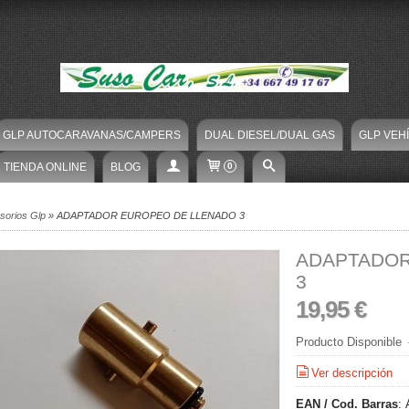
GLP AUTOCARAVANAS/CAMPERS
DUAL DIESEL/DUAL GAS
GLP VEH
TIENDA ONLINE
BLOG
0
sorios Glp
»
ADAPTADOR EUROPEO DE LLENADO 3
ADAPTADOR
3
19,95 €
Producto Disponible
Ver descripción
EAN / Cod. Barras
: