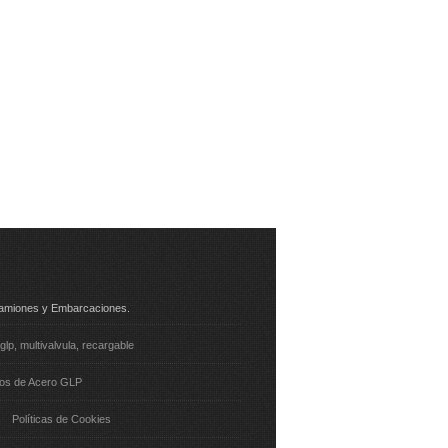
 Camiones y Embarcaciones.
-glp
multivalvula
recargable
tos de Acero GLP
Políticas de Cookies