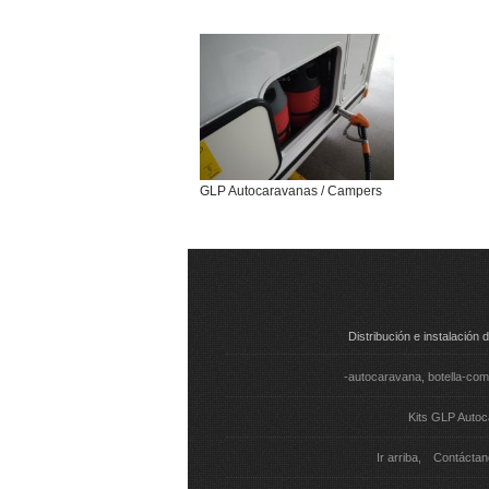
GLP Autocaravanas / Campers
Distribución e instalació
-autocaravana
botella-com
Kits GLP Auto
Ir arriba
Contáctan