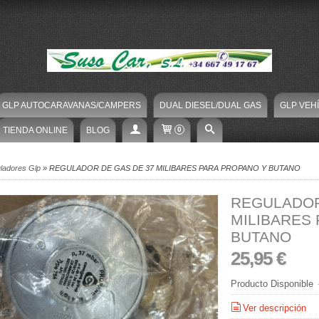
GLP AUTOCARAVANAS/CAMPERS
DUAL DIESEL/DUAL GAS
GLP VEH
TIENDA ONLINE
BLOG
0
ladores Glp
»
REGULADOR DE GAS DE 37 MILIBARES PARA PROPANO Y BUTANO
REGULADOR
MILIBARES
BUTANO
25,95 €
Producto Disponible
Ver descripción