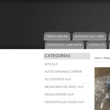
TIENDA ONLINE
AUTOGAS GLP / GNC
DEPÓSITOS COMPOSITE
CONTACTO
CATEGORÍAS
Inicio
»
Regu
KITS GLP
AUTOCARAVANA,CAMPER
ACCESORIOS GLP
MEDIDORES DE NIVEL GLP
REGULADORES GLP
DEPOSITOS DE ACERO GLP