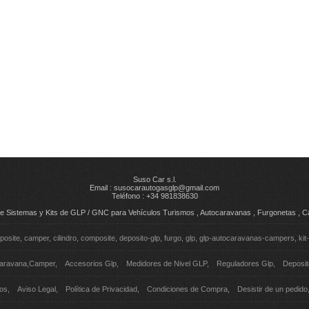
Suso Car s.l.
Email :
susocarautogasglp@gmail.com
Teléfono : +34 981838630
n de Sistemas y Kits de GLP / GNC para Vehículos Turismos , Autocaravanas , Furgonetas ,
posite
camper
cilindro
composite
deposito-glp
furgo
glp
glp-autocaravanas-campers
kit
caravana,Camper
Accesorios Glp
Medidores de Nivel GLP
Reguladores Glp
Deposi
os
Aviso Legal
Política de Privacidad
Condiciones de Compra
Desistir de un pedido