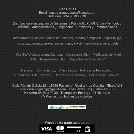
Suso Car s.l.
Email :
susocarautogasglp@gmail.com
Teléfono : +34 981838630
Distribución e instalación de Sistemas y Kits de GLP / GNC para Vehículos
Turismos , Autocaravanas , Furgonetas , Camiones y Embarcaciones.
-autocaravana
botella-composite
camper
cilindro
composite
deposito-glp
furgo
glp
glp-autocaravanas-campers
kit-glp
multivalvula
recargable
Kits GLP Autocaravana,Camper
Accesorios Glp
Medidores de Nivel
GLP
Reguladores Glp
Depositos de Acero GLP
Ir arriba
Contáctanos
Aviso Legal
Política de Privacidad
Condiciones de Compra
Desistir de un pedido
Políticas de Cookies
Calle Rúa de Galicia 12 - 15959 Palmeira ( Ribeira ), La Coruña - (España) |
susocarautogasglp@gmail.com |
+34981838630
|
+34667491767
Horario:
08:30 a 20:30 |
Tiempo de Entrega:
24-48 horas
(*) Precios con Impuestos incluidos
Métodos de pago aceptados